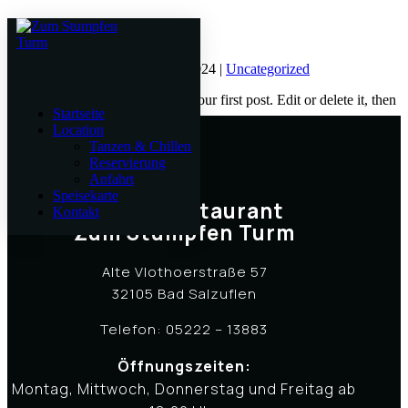
Hello world!
von
turm_admin_24
|
Dez. 21, 2024
|
Uncategorized
Welcome to WordPress. This is your first post. Edit or delete it, then
Startseite
start writing!
Location
Tanzen & Chillen
Reservierung
Anfahrt
Speisekarte
Cafe & Restaurant
Kontakt
Zum Stumpfen Turm
Alte Vlothoerstraße 57
32105 Bad Salzuflen
Telefon: 05222 – 13883
Öffnungszeiten:
Montag, Mittwoch, Donnerstag und Freitag ab